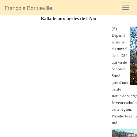
François Bonneville
Ballade aux pertes de l'Ain
(A)
Départ à
la sortie
du tunnel
de la D84
qui va de
Sapois à
Sirod,
près d'une
petite
statue de vierg
ferveur catholi
cette région.
Prendre le senti
sud.