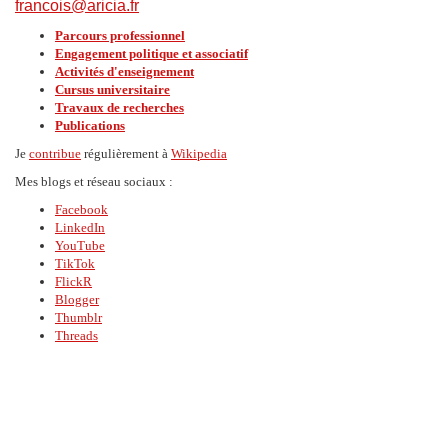
francois@aricia.fr
Parcours professionnel
Engagement politique et associatif
Activités d'enseignement
Cursus universitaire
Travaux de recherches
Publications
Je
contribue
régulièrement à
Wikipedia
Mes blogs et réseau sociaux :
Facebook
LinkedIn
YouTube
TikTok
FlickR
Blogger
Thumblr
Threads