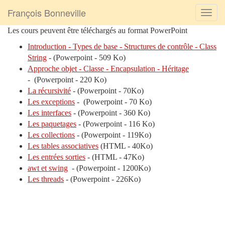
François Bonneville
Les cours peuvent être téléchargés au format PowerPoint
Introduction - Types de base - Structures de contrôle - Class
String
- (Powerpoint - 509 Ko)
Approche objet - Classe - Encapsulation - Héritage
- (Powerpoint - 220 Ko)
La récursivité
- (Powerpoint - 70Ko)
Les exceptions
- (Powerpoint - 70 Ko)
Les interfaces
- (Powerpoint - 360 Ko)
Les paquetages
- (Powerpoint - 116 Ko)
Les collections
- (Powerpoint - 119Ko)
Les tables associatives
(HTML - 40Ko)
Les entrées sorties
- (HTML - 47Ko)
awt et swing
- (Powerpoint - 1200Ko)
Les threads
- (Powerpoint - 226Ko)