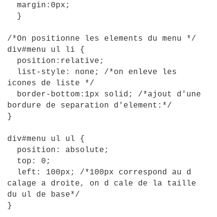
margin
:
0px
;
}
/*On positionne les elements du menu */
div
#
menu
ul
li
{
position
:
relative
;
list-style
:
none
;
/*on enleve les
icones de liste */
border-bottom
:
1px
solid
;
/*ajout d'une
bordure de separation d'element:*/
}
div
#
menu
ul
ul
{
position
:
absolute
;
top
:
0
;
left
:
100px
;
/*100px correspond au d
calage a droite, on d cale de la taille
du ul de base*/
}