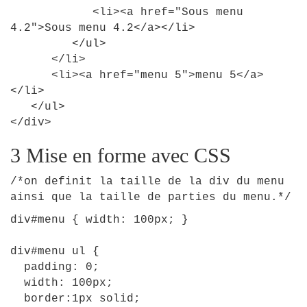
<
li
>
<
a
href
=
"Sous menu
4.2"
>
Sous
menu
4
.
2
<
/a
>
<
/li
>
<
/ul
>
<
/li
>
<
li
>
<
a
href
=
"menu 5"
>
menu
5
<
/a
>
<
/li
>
<
/ul
>
<
/div
>
3 Mise en forme avec CSS
/*on definit la taille de la div du menu
ainsi que la taille de parties du menu.*/
div
#
menu
{
width
:
100px
;
}
div
#
menu
ul
{
padding
:
0
;
width
:
100px
;
border
:
1px
solid
;