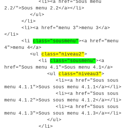
<
li
>
<
a
href
=
"Sous menu
2.2/"
>
Sous
menu
2
.
2
<
/a
>
<
/li
>
<
/ul
>
<
/li
>
<
li
>
<
a
href
=
"menu 3"
>
menu
3
<
/a
>
<
/li
>
<
li
class
=
"sousmenu"
><
a
href
=
"menu
4"
>
menu
4
<
/a
>
<
ul
class
=
"niveau2"
>
<
li
class
=
"sousmenu"
><
a
href
=
"Sous menu 4.1"
>
Sous
menu
4
.
1
<
/a
>
<
ul
class
=
"niveau3"
>
<
li
>
<
a
href
=
"Sous sous
menu 4.1.1"
>
Sous
sous
menu
4
.
1
.
1
<
/a
>
<
/li
>
<
li
>
<
a
href
=
"Sous sous
menu 4.1.2"
>
Sous
sous
menu
4
.
1
.
2
<
/a
>
<
/li
>
<
li
>
<
a
href
=
"Sous sous
menu 4.1.3"
>
Sous
sous
menu
4
.
1
.
3
<
/a
>
<
/li
>
<
/ul
>
<
/li
>