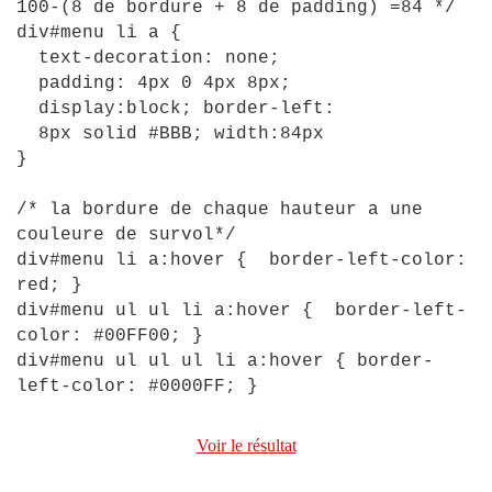
100-(8 de bordure + 8 de padding) =84 */
div
#
menu
li
a
{
text-decoration
:
none
;
padding
:
4px
0
4px
8px
;
display
:
block
;
border-left
:
8px
solid
#
BBB
;
width
:
84px
}
/* la bordure de chaque hauteur a une
couleure de survol*/
div
#
menu
li
a
:
hover
{
border-left-color
:
red
;
}
div
#
menu
ul
ul
li
a
:
hover
{
border-left-
color
:
#
00FF00
;
}
div
#
menu
ul
ul
ul
li
a
:
hover
{
border-
left-color
:
#
0000FF
;
}
Voir le résultat