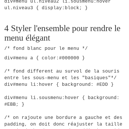
div
#
menu
ul
.
niveau2
li
.
sousmenu
:
hover
ul
.
niveau3
{
display
:
block
;
}
4 Styler l'ensemble pour rendre le
menu élégant
/* fond blanc pour le menu */
div
#
menu
a
{
color
:
#
000000
}
/* fond different au survol de la souris
entre les sous-menu et les "basiques"*/
div
#
menu
li
:
hover
{
background
:
#
EDD
}
div
#
menu
li
.
sousmenu
:
hover
{
background
:
#
EBB
;
}
/* on rajoute une bordure a gauche et des
padding, on doit donc réajuster la taille