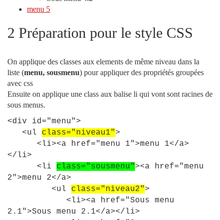
menu 5
2 Préparation pour le style CSS
On applique des classes aux elements de même niveau dans la
liste (
menu, sousmenu
) pour appliquer des propriétés groupées
avec css
Ensuite on applique une class aux balise li qui vont sont racines de
sous menus.
<
div
id
=
"menu"
>
<
ul
class
=
"niveau1"
>
<
li
>
<
a
href
=
"menu 1"
>
menu
1
<
/a
>
<
/li
>
<
li
class
=
"sousmenu"
><
a
href
=
"menu
2"
>
menu
2
<
/a
>
<
ul
class
=
"niveau2"
>
<
li
>
<
a
href
=
"Sous menu
2.1"
>
Sous
menu
2
.
1
<
/a
>
<
/li
>