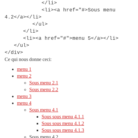
<
/li
>
<
li
>
<
a
href
=
"#
>
Sous
menu
4
.
2
<
/a
>
<
/li
>
<
/ul
>
<
/li
>
<
li
>
<
a
href
=
"#"
>
menu
5
<
/a
>
<
/li
>
<
/ul
>
<
/div
>
Ce qui nous donne ceci:
menu 1
menu 2
Sous menu 2.1
Sous menu 2.2
menu 3
menu 4
Sous menu 4.1
Sous sous menu 4.1.1
Sous sous menu 4.1.2
Sous sous menu 4.1.3
Sous menu 4.2