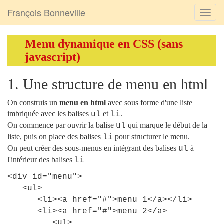
François Bonneville
Menu dynamique en CSS (sans
javascript)
1. Une structure de menu en html
On construis un
menu en html
avec sous forme d'une liste
imbriquée avec les balises
et
.
ul
li
On commence par ouvrir la balise
qui marque le début de la
ul
liste, puis on place des balises
pour structurer le menu.
li
On peut créer des sous-menus en intégrant des balises
à
ul
l'intérieur des balises
li
<
div
id
=
"menu"
>
<
ul
>
<
li
>
<
a
href
=
"#"
>
menu
1
<
/a
>
<
/li
>
<
li
>
<
a
href
=
"#"
>
menu
2
<
/a
>
<
ul
>