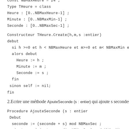
Const NBMaxHeure = 24 ;
Type THeure = class
Heure : [0..NBMaxHeure-1] ;
Minute : [0..NBMaxMin-1] ;
Seconde : [0..NBMaxSec-1] ;
Constructeur THeure.Create(h,m,s :entier)
debut
si h >=0 et h < NBMaxHeure et m>=0 et m< NBMaxMin e
alors debut
Heure := h ;
Minute := m ;
Seconde := s ;
fin
sinon self := nil;
fin
2.Ecrire une méthode
qui ajoute s secondes
AjouteSeconde (s : entier)
Procedure
AjouteSeconde (s : entier
Debut
seconde := (seconde + s) mod NBMaxSec ;