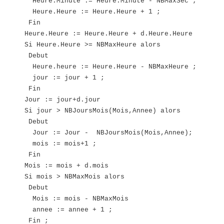
Heure.Minute := Heure.Minute - NBMaxSec ;
Heure.Heure := Heure.Heure + 1 ;
Fin
Heure.Heure := Heure.Heure + d.Heure.Heure
Si Heure.Heure >= NBMaxHeure alors
Debut
Heure.heure := Heure.Heure - NBMaxHeure ;
jour := jour + 1 ;
Fin
Jour := jour+d.jour
Si jour > NBJoursMois(Mois,Annee) alors
Debut
Jour := Jour - NBJoursMois(Mois,Annee);
mois := mois+1 ;
Fin
Mois := mois + d.mois
Si mois > NBMaxMois alors
Debut
Mois := mois - NBMaxMois
annee := annee + 1 ;
Fin ;