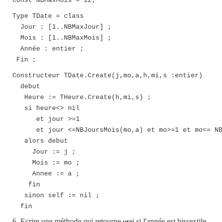
Const NBMaxMois = 12;
Type TDate = class
Jour : [1..NBMaxJour] ;
Mois : [1..NBMaxMois] ;
Année : entier ;
Fin ;
Constructeur TDate.Create(j,mo,a,h,mi,s :entier)
debut
Heure := THeure.Create(h,mi,s) ;
si heure<> nil
et jour >=1
et jour <=NBJoursMois(mo,a) et mo>=1 et mo<= NB
alors debut
Jour := j ;
Mois := mo ;
Annee := a ;
fin
sinon self := nil ;
fin
6. Ecrire une méthode qui retourne
si l'année est bissextile
vrai