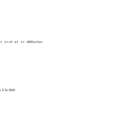
t s>=0 et s< NBMaxSec
 à la date