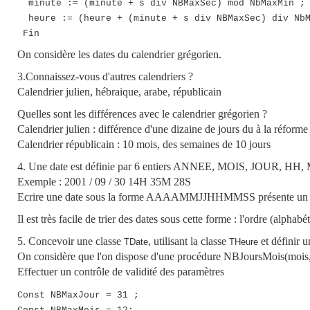
minute := (minute + s div NBMaxSec) mod NbMaxMin ;
heure := (heure + (minute + s div NBMaxSec) div NbM
Fin
On considère les dates du calendrier grégorien.
3.Connaissez-vous d'autres calendriers ?
Calendrier julien, hébraique, arabe, républicain
Quelles sont les différences avec le calendrier grégorien ?
Calendrier julien : différence d'une dizaine de jours du à la réfo
Calendrier républicain : 10 mois, des semaines de 10 jours
4. Une date est définie par 6 entiers ANNEE, MOIS, JOUR, HH,
Exemple : 2001 / 09 / 30 14H 35M 28S
Ecrire une date sous la forme AAAAMMJJHHMMSS présente un in
Il est très facile de trier des dates sous cette forme : l'ordre (alpha
5. Concevoir une classe
, utilisant la classe
et définir u
TDate
THeure
On considère que l'on dispose d'une procédure NBJoursMois(mois, a
Effectuer un contrôle de validité des paramètres
Const NBMaxJour = 31 ;