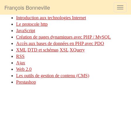
François Bonneville
Introduction aux technologies Internet
Le protocole http
JavaScript
Création de pages dynamiques avec PHP / MySQL
Accès aux bases de données en PHP avec PDO
XML
DTD et schémas
XSL
XQuery
RSS
Ajax
Web 2.0
Les outils de gestion de contenu (CMS)
Prestashop