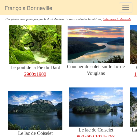
François Bonneville
Ces photos sont protégées par le droit d'auteur. Si vous souhaitez les utiliser,
faites m'en la demande
.
Coucher de soleil sur le lac de
Le pont de la Pie du Dard
Vouglans
2900x1900
1
Le lac de Coiselet
La
Le lac de Coiselet
800x600
1024x768