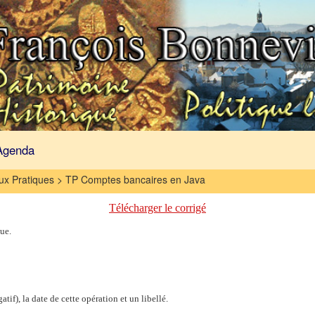
Agenda
ux Pratiques > TP Comptes bancaires en Java
Télécharger le corrigé
ue.
tif), la date de cette opération et un libellé.