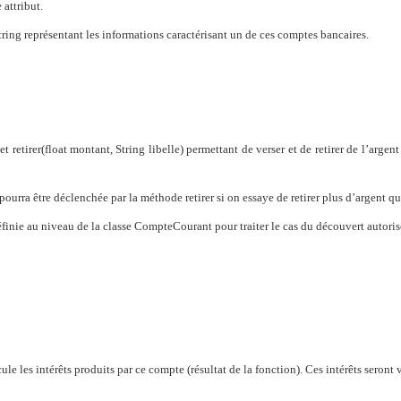
attribut.
ring représentant les informations caractérisant un de ces comptes bancaires.
t retirer(float montant, String libelle) permettant de verser et de retirer de l’argen
urra être déclenchée par la méthode retirer si on essaye de retirer plus d’argent q
éfinie au niveau de la classe CompteCourant pour traiter le cas du découvert autoris
 les intérêts produits par ce compte (résultat de la fonction). Ces intérêts seront 