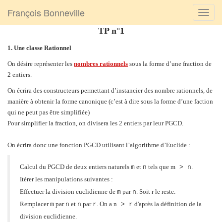
François Bonneville
TP n°1
1. Une classe Rationnel
On désire représenter les
nombres rationnels
sous la forme d’une fraction de
2 entiers.
On écrira des constructeurs permettant d’instancier des nombre rationnels, de
manière à obtenir la forme canonique (c’est à dire sous la forme d’une faction
qui ne peut pas être simplifiée)
Pour simplifier la fraction, on divisera les 2 entiers par leur PGCD.
On écrira donc une fonction PGCD utilisant l’algorithme d’Euclide :
Calcul du PGCD de deux entiers naturels
et
tels que m
.
m
n
> n
Itérer les manipulations suivantes :
Effectuer la division euclidienne de
par
. Soit r le reste.
m
n
Remplacer
par
et
par
. On a n
d'après la définition de la
m
n
n
r
> r
division euclidienne.