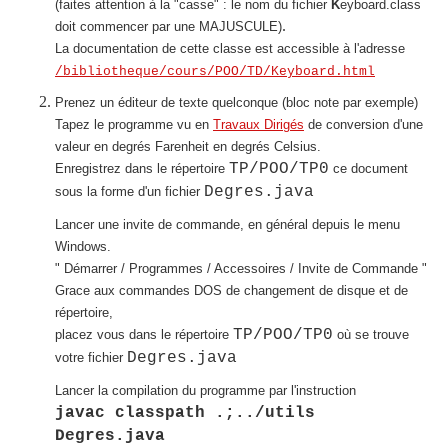
(faites attention à la "casse" : le nom du fichier
K
eyboard.class
.
doit commencer par une MAJUSCULE)
La documentation de cette classe est accessible à l'adresse
/bibliotheque/cours/POO/TD/Keyboard.html
Prenez un éditeur de texte quelconque (bloc note par exemple)
Tapez le programme vu en
Travaux Dirigés
de conversion d'une
valeur en degrés Farenheit en degrés Celsius.
TP/POO/TP0
Enregistrez dans le répertoire
ce document
Degres.java
sous la forme d'un fichier
Lancer une invite de commande, en général depuis le menu
Windows.
" Démarrer / Programmes / Accessoires / Invite de Commande "
Grace aux commandes DOS de changement de disque et de
répertoire,
TP/POO/TP0
placez vous dans le répertoire
où se trouve
Degres.java
votre fichier
Lancer la compilation du programme par l'instruction
javac classpath .;../utils
Degres.java