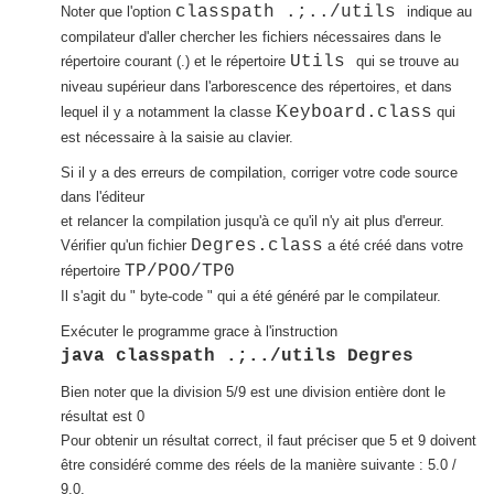
classpath .;../utils
Noter que l'option
indique au
compilateur d'aller chercher les fichiers nécessaires dans le
Utils
répertoire courant (.) et le répertoire
qui se trouve au
niveau supérieur dans l'arborescence des répertoires, et dans
K
eyboard.class
lequel il y a notamment
la classe
qui
est nécessaire à la saisie au clavier.
Si il y a des erreurs de compilation, corriger votre code source
dans l'éditeur
et relancer la compilation jusqu'à ce qu'il n'y ait plus d'erreur.
Degres.class
Vérifier qu'un fichier
a été créé dans votre
TP/POO/TP0
répertoire
Il s'agit du " byte-code " qui a été généré par le compilateur.
Exécuter le programme grace à l'instruction
java classpath .;../utils Degres
Bien noter que la division 5/9 est une division entière dont le
résultat est 0
Pour obtenir un résultat correct, il faut préciser que 5 et 9 doivent
être considéré comme des réels de la manière suivante : 5.0 /
9.0.