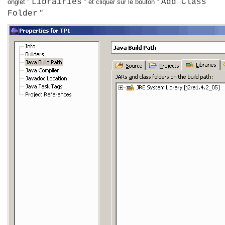
Librairies
Add Class
onglet "
" et cliquer sur le bouton "
"
Folder